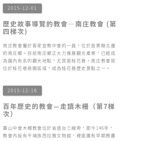
2015-12-01
歷史故事導覽的教會―南庄教會 (第
四梯次)
南庄教會屬於客家宣教中會的一員，位於苗栗縣北邊
的南庄鄉。目前南庄鄉正大力推展觀光產業，已經成
為國內有名的觀光地點，尤其是桂花巷。南庄教會就
位於桂花巷商圈區域，成為桂花巷歷史景點之一。
2015-12-18
百年歷史的教會—走讀木柵（第7梯
次）
壽山中會木柵教會位於省道台三線旁，距今146年，
教會內設有平埔族西拉雅文物館，裡面擺有早期務農