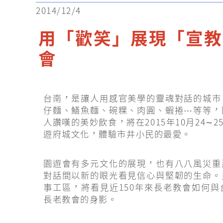
2014/12/4
用「歡笑」展現「宣教
會
台南，是讓人用感官美學的靈魂對話的城市
仔麵、鱔魚麵、碗粿、肉圓、蝦捲⋯等等，
人讚嘆的美妙飲食，將在2015年10月24
遊府城文化，體驗市井小民的最愛。
園遊會有多元文化的展現，也有八八風災重
對話間以新的眼光看見信心與堅韌的生命。
事工區，將看見近150年來長老教會如何
長老教會的身影。