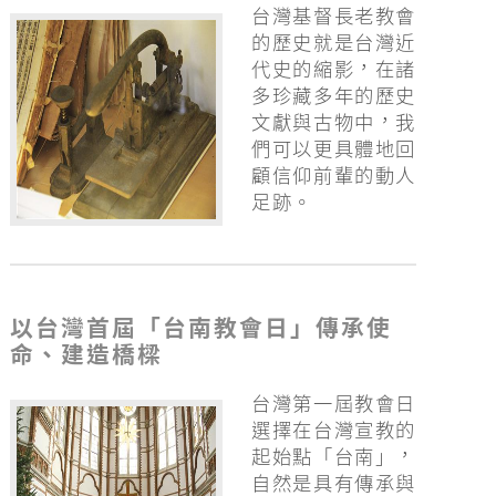
台灣基督長老教會
的歷史就是台灣近
代史的縮影，在諸
多珍藏多年的歷史
文獻與古物中，我
們可以更具體地回
顧信仰前輩的動人
足跡。
以台灣首屆「台南教會日」傳承使
命、建造橋樑
台灣第一屆教會日
選擇在台灣宣教的
起始點「台南」，
自然是具有傳承與