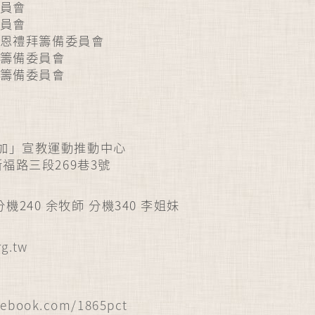
委員會
委員會
感恩禮拜籌備委員會
日籌備委員會
會籌備委員會
倍加」宣教運動推動中心
斯福路三段269巷3號
82 分機240 余牧師 分機340 李姐妹
rg.tw
會
cebook.com/1865pct