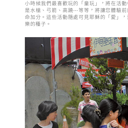
小時候我們最喜歡玩的「童玩」，將在活動
是水槍、弓箭、高蹺⋯等等，將讓您體驗前
命加分。這些活動隨處可見耶穌的「愛」，
樂的種子。