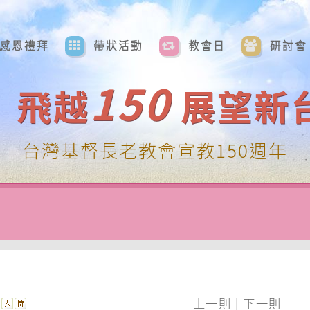
感恩禮拜
帶狀活動
教會日
研討會
150
飛越
展望新
台灣基督長老教會宣教150週年
上一則
|
下一則