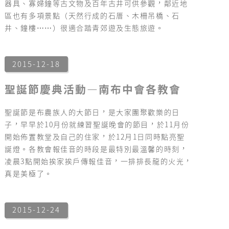
器具、寡婦鐘等古文物及百年古井可供參觀，鄰近地
區也有多項景點（天然行成的石厝、木柵吊橋、石
井、鐘樓⋯⋯）很適合踏青郊遊及生態旅遊。
2015-12-18
聖誕節慶典活動―南布中會各教會
聖誕節是布農族人的大節日，是大家團聚歡樂的日
子，早早於10月份就練習聖誕晚會的節目，於11月份
開始佈置教堂及自己的住家，於12月1日同時點亮聖
誕燈。各教會報佳音的時段是最特別最溫馨的時刻，
凌晨3點開始挨家挨戶傳報佳音，一排排長龍的火光，
真是美極了。
2015-12-24