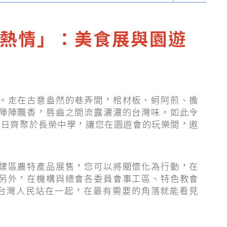
熱情」：美食展與園遊
。走在古意盎然的巷弄間，棺材板、蚵阿煎、擔
陣陣飄香，唇齒之間流露濃濃的台灣味。如此令
∼25日齊聚於長榮中學，讓您在園遊會的玩樂間，遨
建區農特產品展售，您可以將關懷化為行動，在
另外，在機構與總會各委員會事工區、特色教會
與台灣人民站在一起，在最有需要的角落就能看見