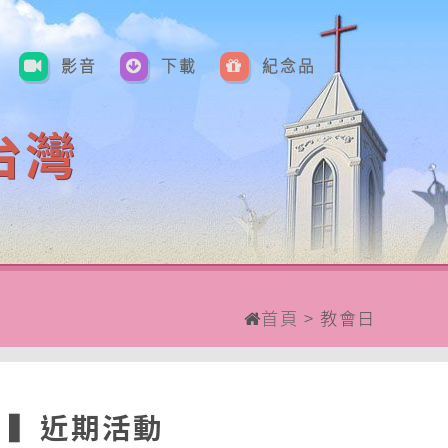
影音
下載
紀念品
台灣
首頁
>
教會日
▍
近期活動