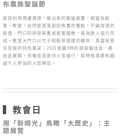
布農族聖誕節
居民利用周邊資源，做出來的聖誕裝置，相當有創
意。教堂，自然是部落居民佈置的重點，不論塔頂的
掛燈、門口的拱型裝置或是聖誕樹，皆為族人協力完
成。教堂大門口以竹子和稻草搭建的棚架，具當地原
住民族的特色風采；25日凌晨3時的部落報佳音，將
由此展開。而報佳音是持火炬進行，屆時部落將有超
過千人參加的火炬隊伍。
▍
教會日
用「新眼光」鳥瞰「大歷史」：主
題展覽